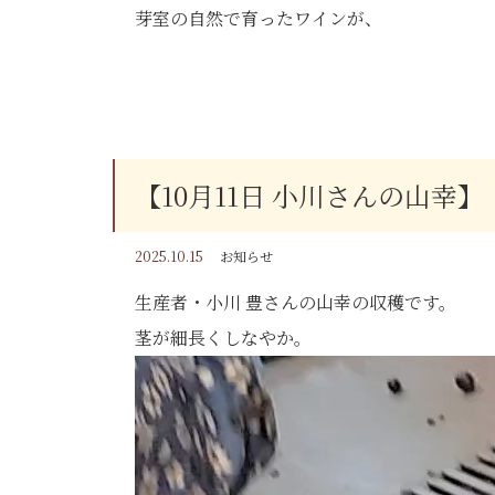
芽室の自然で育ったワインが、
JAL の翼に乗って全国へ！
日常を特別なフライトに変える
ぶどうの収穫も大詰めです。
一杯をぜひお届けします。
十勝は先週から冷え込みが厳しくなってきま
【10月11日 小川さんの山幸】
詳細はこちら！
今週の23日(木)あたりから
明け方のマイナス気温がつづく予報…
2025.10.15
お知らせ
最後の清舞はもう少し熟すのを待ちたかった
生産者・小川 豊さんの山幸の収穫です。
よいコンディションのうちに収穫です。
茎が細長くしなやか。
紅葉を愛でながら、
特別なワインのひとときを。